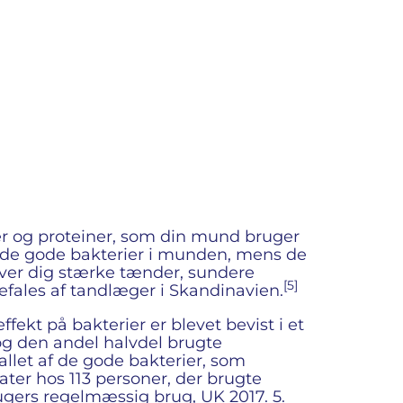
r og proteiner, som din mund bruger
ger de gode bakterier i munden, mens de
iver dig stærke tænder, sundere
[5]
fales af tandlæger i Skandinavien.
fekt på bakterier er blevet bevist i et
og den andel halvdel brugte
allet af de gode bakterier, som
tater hos 113 personer, der brugte
 ugers regelmæssig brug, UK 2017. 5.