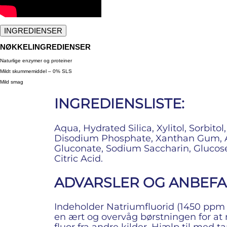
INGREDIENSER
NØKKELINGREDIENSER
Naturlige enzymer og proteiner
Mildt skummemiddel – 0% SLS​
Mild smag
INGREDIENSLISTE:
Aqua, Hydrated Silica, Xylitol, Sorbi
Disodium Phosphate, Xanthan Gum, A
Gluconate, Sodium Saccharin, Glucose
Citric Acid.
ADVARSLER OG ANBEFA
Indeholder Natriumfluorid (1450 pp
en ært og overvåg børstningen for at