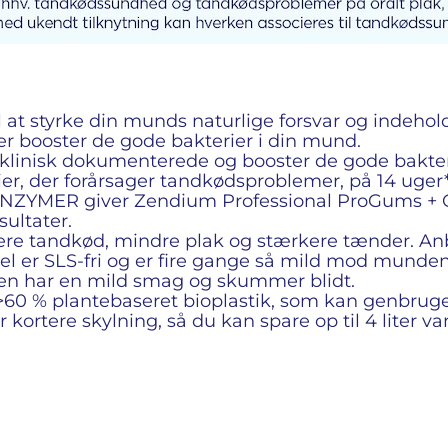
 at styrke din munds naturlige forsvar og indehol
der booster de gode bakterier i din mund.
klinisk dokumenterede og booster de gode bakteri
er, der forårsager tandkødsproblemer, på 14 uger*
MER giver Zendium Professional ProGums + Clini
ultater.
ere tandkød, mindre plak og stærkere tænder. Anb
er SLS-fri og er fire gange så mild mod munden. Z
en har en mild smag og skummer blidt.
 >60 % plantebaseret bioplastik, som kan genbruge
kortere skylning, så du kan spare op til 4 liter 