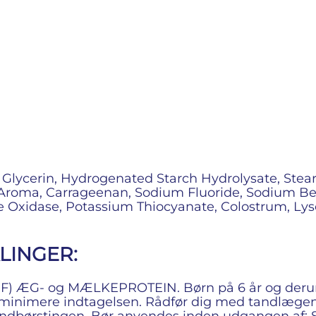
tol, Glycerin, Hydrogenated Starch Hydrolysate, St
roma, Carrageenan, Sodium Fluoride, Sodium Ben
 Oxidase, Potassium Thiocyanate, Colostrum, Lyso
LINGER:
m F) ÆG- og MÆLKEPROTEIN. Børn på 6 år og der
 minimere indtagelsen. Rådfør dig med tandlægen 