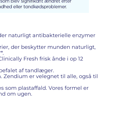
der naturligt antibakterielle enzymer
er, der beskytter munden naturligt,
*.
cally Fresh frisk ånde i op 12
efalet af tandlæger.
endium er velegnet til alle, også til
s som plastaffald. Vores formel er
vand om ugen.