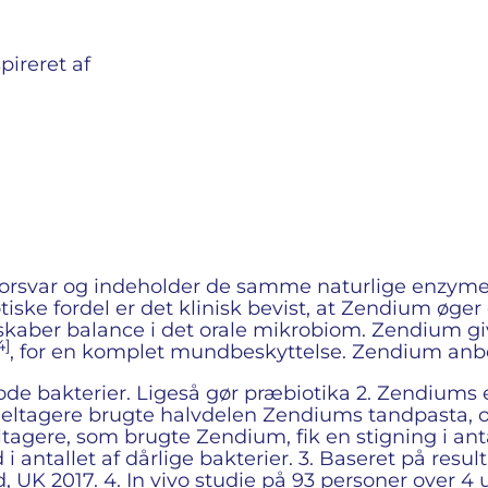
ireret af
orsvar og indeholder de samme naturlige enzyme
iotiske fordel er det klinisk bevist, at Zendium ø
t skaber balance i det orale mikrobiom. Zendium g
4]
, for en komplet mundbeskyttelse. Zendium anbe
ode bakterier. Ligeså gør præbiotika 2. Zendiums ef
 deltagere brugte halvdelen Zendiums tandpasta, 
ltagere, som brugte Zendium, fik en stigning i ant
i antallet af dårlige bakterier. 3. Baseret på resul
d, UK 2017. 4. In vivo studie på 93 personer over 4