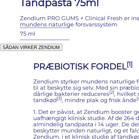
Tandpasta 75ml
Zendium PRO GUMS + Clinical Fresh er insp
mundens naturlige forsvarssystem
75 ml
SÅDAN VIRKER ZENDIUM
[1]
PRÆBIOTISK FORDEL
Zendium styrker mundens naturlige f
til at beskytte sig selv. Med sin præb
[2]
dårlige bakterier reduceres
, hvilke
[3]
[
tandkød
, mindre plak og frisk ånde
1. Det er påvist, at Zendium booster g
uafhængigt klinisk studie. Af de 264
almindelig tandpasta i 14 uger. De de
beskytter munden naturligt, og et fald 
Zendium, i et klinisk studie af tandkø